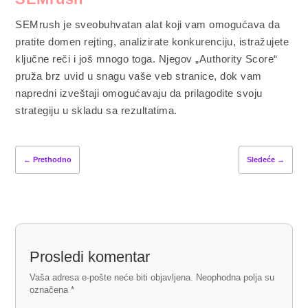
SEMrush je sveobuhvatan alat koji vam omogućava da
pratite domen rejting, analizirate konkurenciju, istražujete
ključne reči i još mnogo toga. Njegov „Authority Score“
pruža brz uvid u snagu vaše veb stranice, dok vam
napredni izveštaji omogućavaju da prilagodite svoju
strategiju u skladu sa rezultatima.
←
Prethodno
Sledeće
→
Prosledi komentar
Vaša adresa e-pošte neće biti objavljena.
Neophodna polja su
označena
*