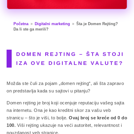
Početna
Digitalni marketing
Šta je Domen Rejting?
9
9
Da li ste ga merili?
DOMEN REJTING – ŠTA STOJI
IZA OVE DIGITALNE VALUTE?
Možda ste čuli za pojam „domen rejting“, ali šta zapravo
on predstavlja kada su sajtovi u pitanju?
Domen rejting je broj koji ocenjuje reputaciju vašeg sajta
na internetu. Ona je kao kreditni skor za vašu veb
stranicu – što je viši, to bolje.
Ovaj broj se kreće od 0 do
100.
Viši rejting ukazuje na veći autoritet, relevantnost i
pouzdanost veb stranice.