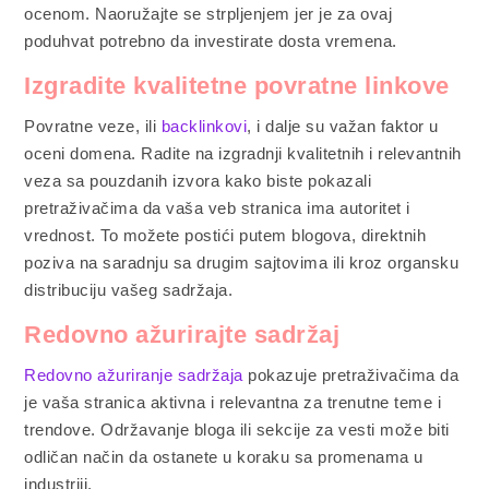
ocenom. Naoružajte se strpljenjem jer je za ovaj
poduhvat potrebno da investirate dosta vremena.
Izgradite kvalitetne povratne linkove
Povratne veze, ili
backlinkovi
, i dalje su važan faktor u
oceni domena. Radite na izgradnji kvalitetnih i relevantnih
veza sa pouzdanih izvora kako biste pokazali
pretraživačima da vaša veb stranica ima autoritet i
vrednost. To možete postići putem blogova, direktnih
poziva na saradnju sa drugim sajtovima ili kroz organsku
distribuciju vašeg sadržaja.
Redovno ažurirajte sadržaj
Redovno ažuriranje sadržaja
pokazuje pretraživačima da
je vaša stranica aktivna i relevantna za trenutne teme i
trendove. Održavanje bloga ili sekcije za vesti može biti
odličan način da ostanete u koraku sa promenama u
industriji.