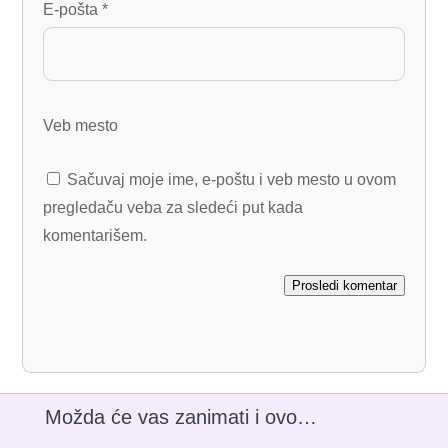
E-pošta
*
Veb mesto
Sačuvaj moje ime, e-poštu i veb mesto u ovom
pregledaču veba za sledeći put kada
komentarišem.
Prosledi komentar
Možda će vas zanimati i ovo…