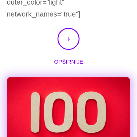
outer_color="light"
network_names="true"]
"
OPŠIRNIJE