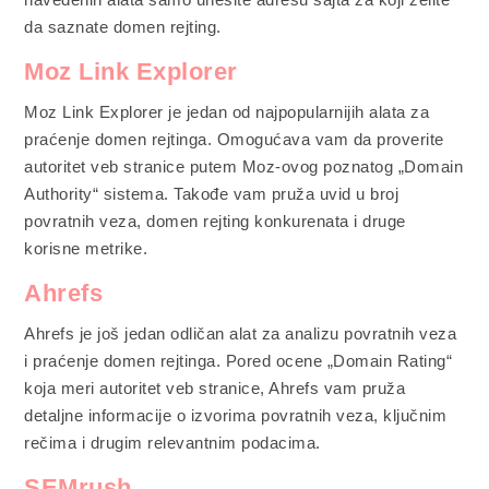
da saznate domen rejting.
Moz Link Explorer
Moz Link Explorer je jedan od najpopularnijih alata za
praćenje domen rejtinga. Omogućava vam da proverite
autoritet veb stranice putem Moz-ovog poznatog „Domain
Authority“ sistema. Takođe vam pruža uvid u broj
povratnih veza, domen rejting konkurenata i druge
korisne metrike.
Ahrefs
Ahrefs je još jedan odličan alat za analizu povratnih veza
i praćenje domen rejtinga. Pored ocene „Domain Rating“
koja meri autoritet veb stranice, Ahrefs vam pruža
detaljne informacije o izvorima povratnih veza, ključnim
rečima i drugim relevantnim podacima.
SEMrush