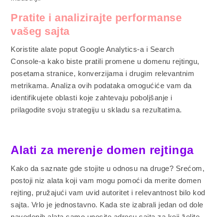
Pratite i analizirajte performanse
vašeg sajta
Koristite alate poput Google Analytics-a i Search
Console-a kako biste pratili promene u domenu rejtingu,
posetama stranice, konverzijama i drugim relevantnim
metrikama. Analiza ovih podataka omogućiće vam da
identifikujete oblasti koje zahtevaju poboljšanje i
prilagodite svoju strategiju u skladu sa rezultatima.
Alati za merenje domen rejtinga
Kako da saznate gde stojite u odnosu na druge? Srećom,
postoji niz alata koji vam mogu pomoći da merite domen
rejting, pružajući vam uvid autoritet i relevantnost bilo kod
sajta. Vrlo je jednostavno. Kada ste izabrali jedan od dole
navedenih alata samo unesite adresu sajta za koji želite