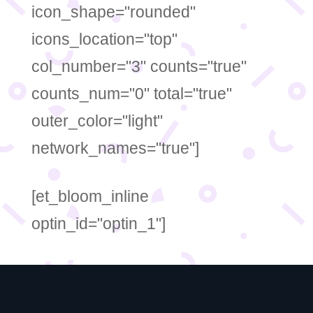
icon_shape="rounded"
icons_location="top"
col_number="3" counts="true"
counts_num="0" total="true"
outer_color="light"
network_names="true"]
[et_bloom_inline
optin_id="optin_1"]