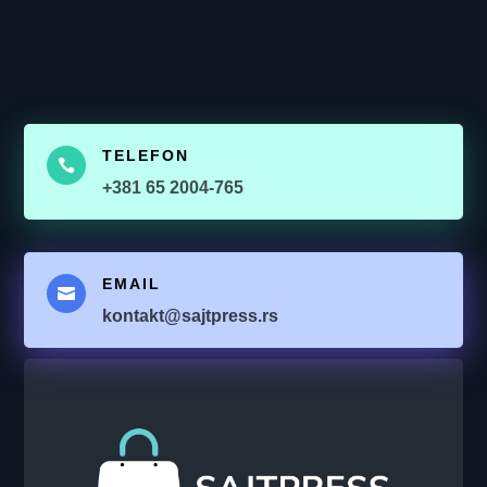
TELEFON

+381 65 2004-765
EMAIL

kontakt@sajtpress.rs