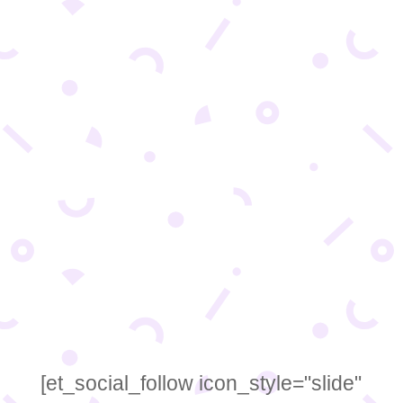
KAO VLASNICI ONLAJN PRODAVNICA,
VAŽNO JE DA SE POBRINETE DA OPISI
VAŠIH PROIZVODA BUDU ZANIMLJIVI,
INFORMATIVNI I UBEDLJIVI. Dobro napisan
opis proizvoda može da vam pomogne da
povećate prodaju i broj konverzija. Time pružate
kupcima sve informacije koje treba da...
[et_social_follow icon_style="slide"