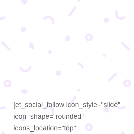
STRUKTURA LANDING STRANE DAJE PRVI
UTISAK KOJU POSETIOCI IMAJU O
PROIZVODU ILI USLUZI. Kada je u pitanju
struktura lending strane, postoji nekoliko ključnih
elemenata koji se moraju uzeti u obzir. Dobro
osmišljena struktura lending strane pomoćiće
vam u privlačenju i...
[et_social_follow icon_style="slide"
icon_shape="rounded"
icons_location="top"