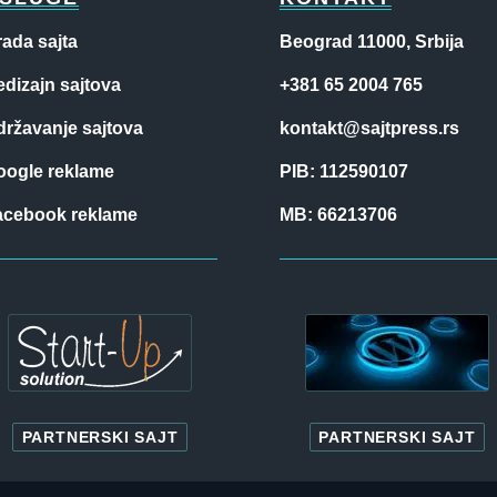
rada sajta
Beograd 11000, Srbija
dizajn sajtova
+381 65 2004 765
državanje sajtova
kontakt@sajtpress.rs
oogle reklame
PIB: 112590107
acebook reklame
MB: 66213706
PARTNERSKI SAJT
PARTNERSKI SAJT