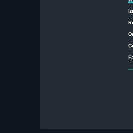
Iz
Re
O
G
F