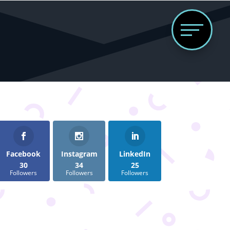
Follows
Facebook
Instagram
LinkedIn
30
34
25
Followers
Followers
Followers