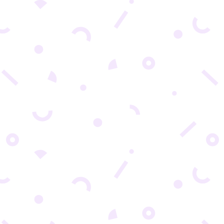
KONTRAST POMAŽE DA SE SADRŽAJ UČINI 
DELOVA SAJTA ILI STRANICE NA SAJTU. Važno
tipografije i boja na sajtu je kontrast. Kontrast