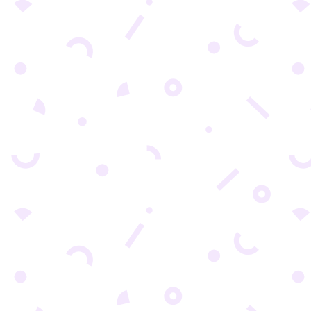
ČITLJIVIJIM I DA NAGLASIMO VAŽNOST POJEDINIH
st kontrasta u veb dizajnu Jedan važan aspekt
 se odnosi na razliku između dva ili više...