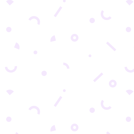
TI NAREDNU GODINUE-trgovina je dinamična
ođava novim tehnologijama prema potrebama potrošača.
ndove i prilagoditi svoje poslovanje. U...