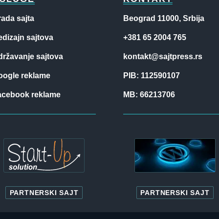
rada sajta
Beograd 11000, Srbija
dizajn sajtova
+381 65 2004 765
državanje sajtova
kontakt@sajtpress.rs
oogle reklame
PIB: 112590107
acebook reklame
MB: 66213706
PARTNERSKI SAJT
PARTNERSKI SAJT