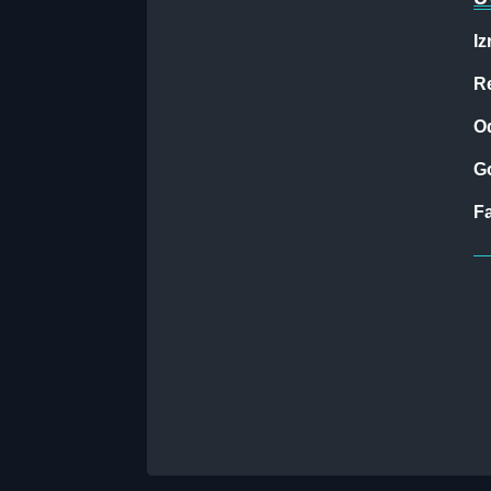
Iz
Re
O
G
F