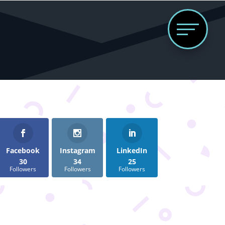
Follows
Facebook
Instagram
LinkedIn
30
34
25
Followers
Followers
Followers