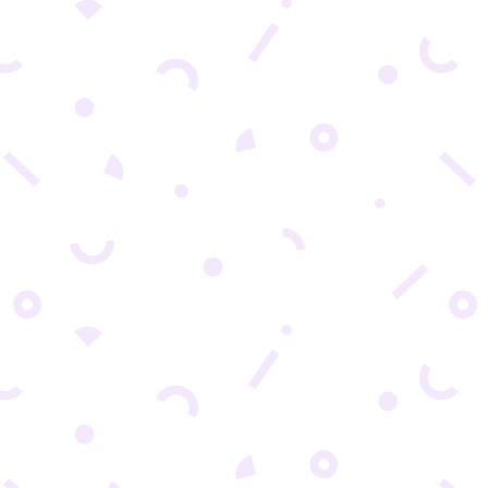
TRENDOVI U E-TRGOVINI KOJI ĆE OBLIKOVA
industrija koja se neprestano menja i prilag
Da biste ostali konkurentni, važno je pratiti tre