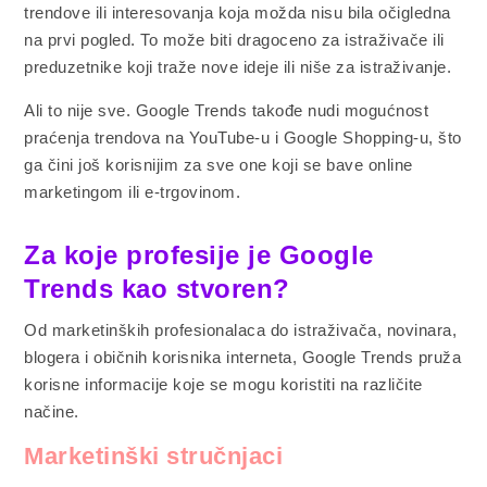
trendove ili interesovanja koja možda nisu bila očigledna
na prvi pogled. To može biti dragoceno za istraživače ili
preduzetnike koji traže nove ideje ili niše za istraživanje.
Ali to nije sve. Google Trends takođe nudi mogućnost
praćenja trendova na YouTube-u i Google Shopping-u, što
ga čini još korisnijim za sve one koji se bave online
marketingom ili e-trgovinom.
Za koje profesije je Google
Trends kao stvoren?
Od marketinških profesionalaca do istraživača, novinara,
blogera i običnih korisnika interneta, Google Trends pruža
korisne informacije koje se mogu koristiti na različite
načine.
Marketinški stručnjaci