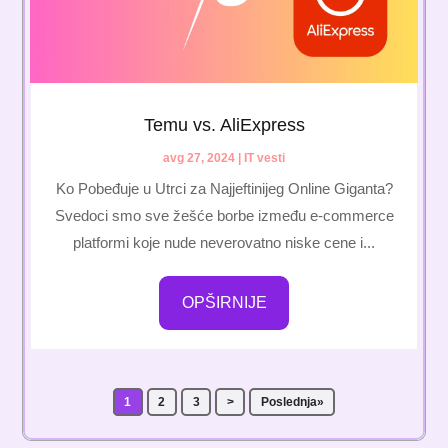
Temu vs. AliExpress
avg 27, 2024
|
IT vesti
Ko Pobeđuje u Utrci za Najjeftinijeg Online Giganta?
Svedoci smo sve žešće borbe između e-commerce
platformi koje nude neverovatno niske cene i...
OPŠIRNIJE
1
2
3
>
Poslednja»