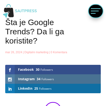
Šta je Google
Trends? Da li ga
koristite?
mar 26, 2024
|
Digitalni marketing
|
0 Komentara
Follows
Facebook
30
Followers
Instagram
34
Followers
LinkedIn
25
Followers