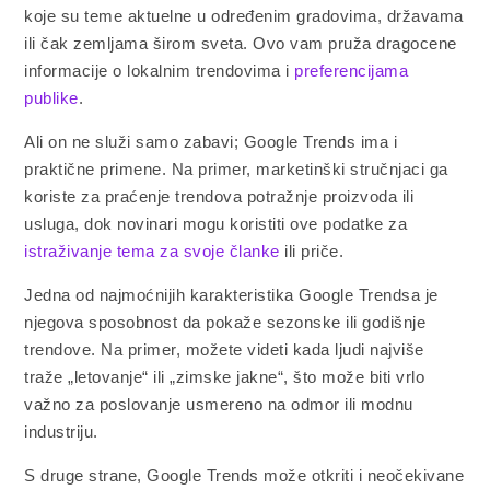
koje su teme aktuelne u određenim gradovima, državama
ili čak zemljama širom sveta. Ovo vam pruža dragocene
informacije o lokalnim trendovima i
preferencijama
publike
.
Ali on ne služi samo zabavi; Google Trends ima i
praktične primene. Na primer, marketinški stručnjaci ga
koriste za praćenje trendova potražnje proizvoda ili
usluga, dok novinari mogu koristiti ove podatke za
istraživanje tema za svoje članke
ili priče.
Jedna od najmoćnijih karakteristika Google Trendsa je
njegova sposobnost da pokaže sezonske ili godišnje
trendove. Na primer, možete videti kada ljudi najviše
traže „letovanje“ ili „zimske jakne“, što može biti vrlo
važno za poslovanje usmereno na odmor ili modnu
industriju.
S druge strane, Google Trends može otkriti i neočekivane