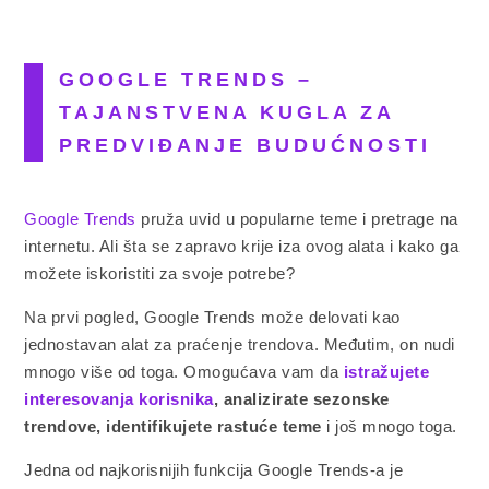
GOOGLE TRENDS –
TAJANSTVENA KUGLA ZA
PREDVIĐANJE BUDUĆNOSTI
Google Trends
pruža uvid u popularne teme i pretrage na
internetu. Ali šta se zapravo krije iza ovog alata i kako ga
možete iskoristiti za svoje potrebe?
Na prvi pogled, Google Trends može delovati kao
jednostavan alat za praćenje trendova. Međutim, on nudi
mnogo više od toga. Omogućava vam da
istražujete
interesovanja korisnika
, analizirate sezonske
trendove, identifikujete rastuće teme
i još mnogo toga.
Jedna od najkorisnijih funkcija Google Trends-a je