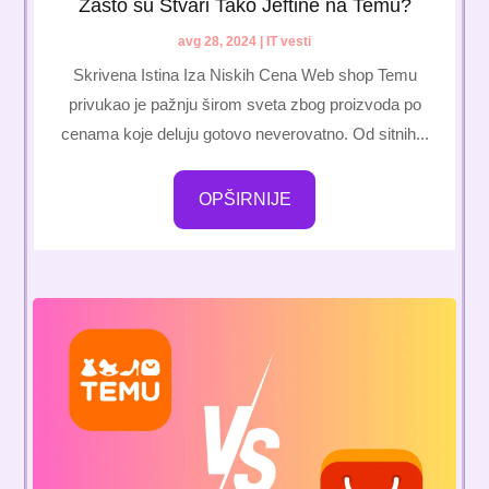
Zašto su Stvari Tako Jeftine na Temu?
avg 28, 2024
|
IT vesti
Skrivena Istina Iza Niskih Cena Web shop Temu
privukao je pažnju širom sveta zbog proizvoda po
cenama koje deluju gotovo neverovatno. Od sitnih...
OPŠIRNIJE