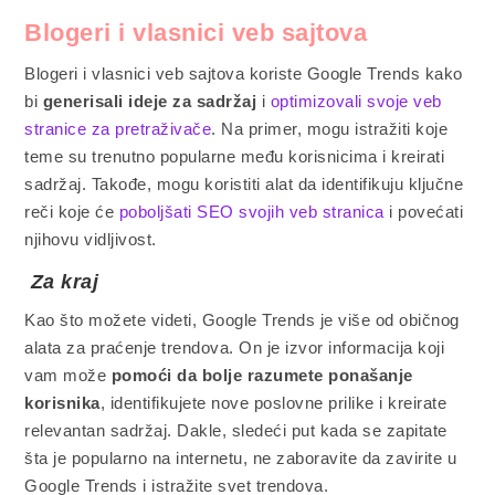
Blogeri i vlasnici veb sajtova
Blogeri i vlasnici veb sajtova koriste Google Trends kako
bi
generisali ideje za sadržaj
i
optimizovali svoje veb
stranice za pretraživače
. Na primer, mogu istražiti koje
teme su trenutno popularne među korisnicima i kreirati
sadržaj. Takođe, mogu koristiti alat da identifikuju ključne
reči koje će
poboljšati SEO svojih veb stranica
i povećati
njihovu vidljivost.
Za kraj
Kao što možete videti, Google Trends je više od običnog
alata za praćenje trendova. On je izvor informacija koji
vam može
pomoći da bolje razumete ponašanje
korisnika
, identifikujete nove poslovne prilike i kreirate
relevantan sadržaj. Dakle, sledeći put kada se zapitate
šta je popularno na internetu, ne zaboravite da zavirite u
Google Trends i istražite svet trendova.