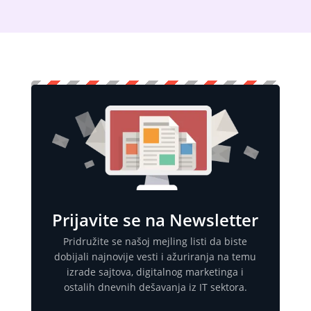
Prijavite se na Newsletter
Pridružite se našoj mejling listi da biste
dobijali najnovije vesti i ažuriranja na temu
izrade sajtova, digitalnog marketinga i
ostalih dnevnih dešavanja iz IT sektora.