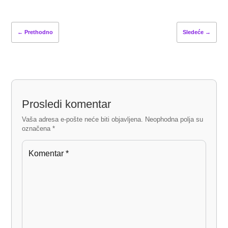
←
Prethodno
Sledeće
→
Prosledi komentar
Vaša adresa e-pošte neće biti objavljena.
Neophodna polja su
označena
*