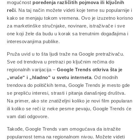
mogućnost
poređenja različitih pojmova ili ključnih
reči
. Na taj način možete videti koje teme su popularnije i
kako se menjaju tokom vremena. Ovo je izuzetno korisno
za marketinške stručnjake, novinare, istraživače i sve
one koji žele da budu u korak sa trenutnim događajima i
interesovanjima publike.
Pruža uvid u to šta ljudi traže na Google pretraživaču.
Sve od trendova u pretrazi po ključnim rečima do
regionalnih varijacija –
Google Trends otkriva šta je
„vruće“ i „hladno“ u svetu interneta
. Od modnih
trendova do političkih tema, Google Trends je mesto gde
se prepliću interesi, strasti i pitanja današnjeg društva.
Na primer, ako ste znatiželjni koliko je novi film popularan
ili koliko se reči iz neke pesme pevaju, Google Trends će
vam dati odgovore.
Takođe, Google Trends vam omogućava da istražite
popularnost tema na regionalnom nivou. Možete videti