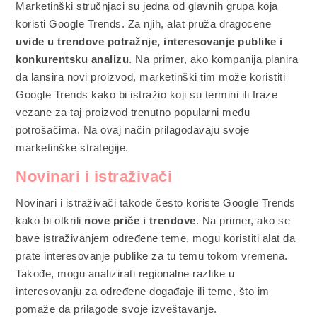
Marketinški stručnjaci su jedna od glavnih grupa koja
koristi Google Trends. Za njih, alat pruža dragocene
uvide u trendove potražnje, interesovanje publike i
konkurentsku analizu
. Na primer, ako kompanija planira
da lansira novi proizvod, marketinški tim može koristiti
Google Trends kako bi istražio koji su termini ili fraze
vezane za taj proizvod trenutno popularni među
potrošačima. Na ovaj način prilagođavaju svoje
marketinške strategije.
Novinari i istraživači
Novinari i istraživači takođe često koriste Google Trends
kako bi otkrili
nove priče i trendove
. Na primer, ako se
bave istraživanjem određene teme, mogu koristiti alat da
prate interesovanje publike za tu temu tokom vremena.
Takođe, mogu analizirati regionalne razlike u
interesovanju za određene događaje ili teme, što im
pomaže da prilagode svoje izveštavanje.