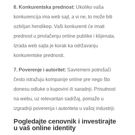
6. Konkurentska prednost:
Ukoliko vaša
konkurencija ima web sajt, a vi ne, to može biti
ozbiljan hendikep. Vaši konkurenti će imati
prednost u privlačenju online publike i klijenata.
Izrada web sajta je korak ka održavanju
konkurentske prednosti.
7. Poverenje i autoritet:
Savremeni potrošači
često istražuju kompanije online pre nego što
donesu odluke o kupovini ili saradnji. Prisutnost
na webu, uz relevantan sadržaj, pomaže u
izgradnji poverenja i autoriteta u vašoj industriji.
Pogledajte cenovnik i investirajte
u vaš online identity