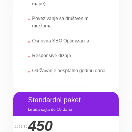
mape)
Povezivanje sa društvenim
mrežama
Osnovna SEO Optimizacija
Responsive dizajn
Održavanje besplatno godinu dana
Standardni paket
Izrada sajta do 10 dana
450
OD €