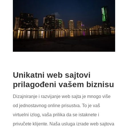
Unikatni web sajtovi
prilagođeni vašem biznisu
Dizajniranje i razvijanje web sajta je mnogo više
od jednostavnog online prisustva. To je vaš
virtuelni izlog, vaša prilika da se istaknete i
privučete klijente. Naša usluga izrade web sajtova