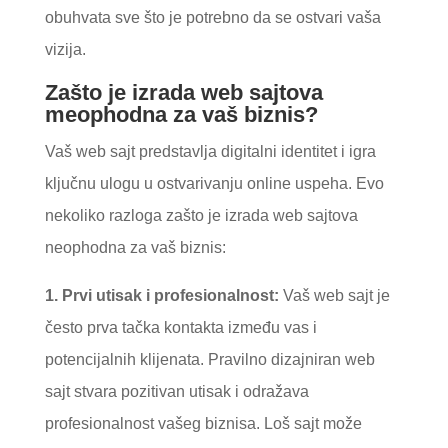
obuhvata sve što je potrebno da se ostvari vaša
vizija.
Zašto je izrada web sajtova
meophodna za vaš biznis?
Vaš web sajt predstavlja digitalni identitet i igra
ključnu ulogu u ostvarivanju online uspeha. Evo
nekoliko razloga zašto je izrada web sajtova
neophodna za vaš biznis:
1. Prvi utisak i profesionalnost:
Vaš web sajt je
često prva tačka kontakta između vas i
potencijalnih klijenata. Pravilno dizajniran web
sajt stvara pozitivan utisak i odražava
profesionalnost vašeg biznisa. Loš sajt može