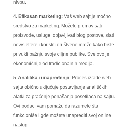
nivou.
4. Efikasan marketing:
Vaš web sajt je moćno
sredstvo za marketing. Možete promovisati
proizvode, usluge, objavljivati blog postove, slati
newslettere i koristiti društvene mreže kako biste
privukli pažnju svoje ciljne publike. Sve ovo je
ekonomičnije od tradicionalnih medija.
5. Analitika i unapređenje:
Proces izrade web
sajta obično uključuje postavljanje analitičkih
alatki za praćenje ponašanja posetilaca na sajtu.
Ovi podaci vam pomažu da razumete šta
funkcioniše i gde možete unaprediti svoj online
nastup.