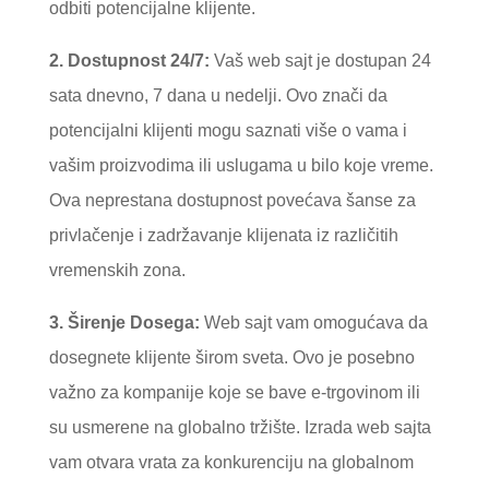
odbiti potencijalne klijente.
2. Dostupnost 24/7:
Vaš web sajt je dostupan 24
sata dnevno, 7 dana u nedelji. Ovo znači da
potencijalni klijenti mogu saznati više o vama i
vašim proizvodima ili uslugama u bilo koje vreme.
Ova neprestana dostupnost povećava šanse za
privlačenje i zadržavanje klijenata iz različitih
vremenskih zona.
3. Širenje Dosega:
Web sajt vam omogućava da
dosegnete klijente širom sveta. Ovo je posebno
važno za kompanije koje se bave e-trgovinom ili
su usmerene na globalno tržište. Izrada web sajta
vam otvara vrata za konkurenciju na globalnom