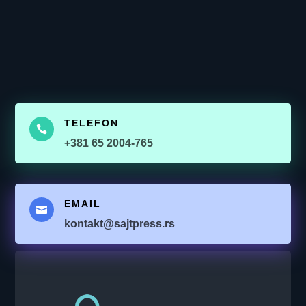
TELEFON

+381 65 2004-765
EMAIL

kontakt@sajtpress.rs