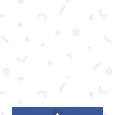
Pažnja je najvažnija valutaDa li ste primetili kako
se čini da je pažnja na društvenim mrežama
postala sve kraća? Od neprestanog protoka
informacija do stalnog nadmetanja za pažnju
korisnika, postoji niz faktora koji doprinose ovom
fenomenu. Sa naučnog stanovišta,...
Follows