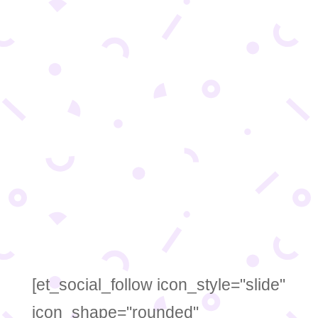
you've been pwned!Kako se tehnologija razvija,
tako i taktike hakera postaju sve sofisticiranije i
neobičnije. Predstavljamo vam 5 realnih primera
kako hakeri mogu da kompromituju vaš sajt.
Napadi kroz nezaštićene teme i dodatke
(Plugins) Jedan od čestih načina...
[et_social_follow icon_style="slide"
icon_shape="rounded"