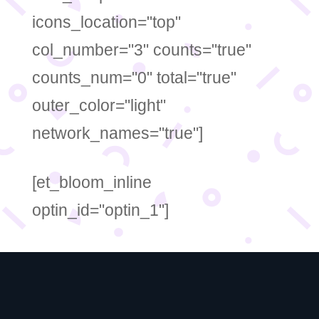
icons_location="top"
col_number="3" counts="true"
counts_num="0" total="true"
outer_color="light"
network_names="true"]
[et_bloom_inline
optin_id="optin_1"]