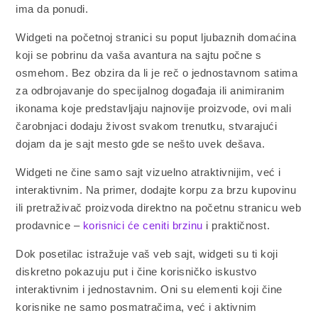
ima da ponudi.
Widgeti na početnoj stranici su poput ljubaznih domaćina
koji se pobrinu da vaša avantura na sajtu počne s
osmehom. Bez obzira da li je reč o jednostavnom satima
za odbrojavanje do specijalnog događaja ili animiranim
ikonama koje predstavljaju najnovije proizvode, ovi mali
čarobnjaci dodaju živost svakom trenutku, stvarajući
dojam da je sajt mesto gde se nešto uvek dešava.
Widgeti ne čine samo sajt vizuelno atraktivnijim, već i
interaktivnim. Na primer, dodajte korpu za brzu kupovinu
ili pretraživač proizvoda direktno na početnu stranicu web
prodavnice –
korisnici će ceniti brzinu
i praktičnost.
Dok posetilac istražuje vaš veb sajt, widgeti su ti koji
diskretno pokazuju put i čine korisničko iskustvo
interaktivnim i jednostavnim. Oni su elementi koji čine
korisnike ne samo posmatračima, već i aktivnim