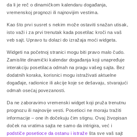
da li je reč o dinamičkom kalendaru događanja,
vremenskoj prognozi ili najnovijim vestima.
Kao što prvi susret s nekim može ostaviti snažan utisak,
isto važi i za prvi trenutak kada posetilac kroči na vaš
veb sajt. Upravo tu dolazi do izražaja moći widgeta.
Widgeti na početnoj stranici mogu biti pravo malo čudo.
Zamislite dinamički kalendar događanja koji unapređuje
interakciju posetilaca odmah na pragu vašeg sajta. Bez
dodatnih koraka, korisnici mogu istraživati aktuelne
događaje, radionice ili akcije koje se dešavaju, stvarajući
odmah osećaj povezanosti.
Da ne zaboravimo vremenski widget koji pruža trenutnu
prognozu ili najnovije vesti. Posetioci ne moraju tražiti
informacije – one ih dočekuju čim stignu. Ovaj živopisan
doček na vratima sajta ne samo da intrigira, već i
podstiče posetioce da ostanu i istraže
šta sve vaš sajt