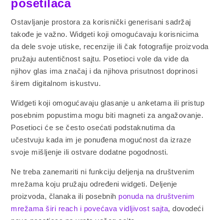
posetilaca
Ostavljanje prostora za korisnički generisani sadržaj
takođe je važno. Widgeti koji omogućavaju korisnicima
da dele svoje utiske, recenzije ili čak fotografije proizvoda
pružaju autentičnost sajtu. Posetioci vole da vide da
njihov glas ima značaj i da njihova prisutnost doprinosi
širem digitalnom iskustvu.
Widgeti koji omogućavaju glasanje u anketama ili pristup
posebnim popustima mogu biti magneti za angažovanje.
Posetioci će se često osećati podstaknutima da
učestvuju kada im je ponuđena mogućnost da izraze
svoje mišljenje ili ostvare dodatne pogodnosti.
Ne treba zanemariti ni funkciju deljenja na društvenim
mrežama koju pružaju određeni widgeti. Deljenje
proizvoda, članaka ili posebnih
ponuda na društvenim
mrežama širi reach i povećava vidljivost sajta
, dovodeći