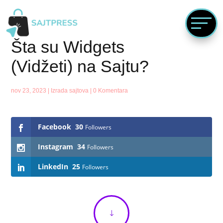
Šta su Widgets
(Vidžeti) na Sajtu?
nov 23, 2023
|
Izrada sajtova
|
0 Komentara
Follows
Facebook
30
Followers
Instagram
34
Followers
LinkedIn
25
Followers
"