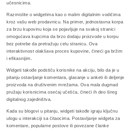
učesnicima.
Razmislite o widgetima kao o malim digitalnim vodičima
kroz vašu web prodavnicu. Na primer, jednostavna korpa
za brzu kupovinu koja se pojavljuje na svakoj stranici
omogućava kupcima da brzo dodaju proizvode u korpu
bez potrebe da pretražuju celu stranicu. Ova
interaktivnost olakšava proces kupovine, čineći ga bržim
i efikasnijim.
Widgeti takođe podstiču korisnike na akciju, bilo da je u
pitanju ostavljanje komentara, glasanje u anketi ili deljenje
proizvoda na društvenim mrežama. Ova mala dugmad
pružaju korisnicima osećaj učešća, čineći ih deo šireg
digitalnog zajedništva.
Kada su blogovi u pitanju, widgeti takođe igraju ključnu
ulogu u interakciji sa čitaocima. Postavljanje widgeta za
komentare, popularne postove ili povezane članke