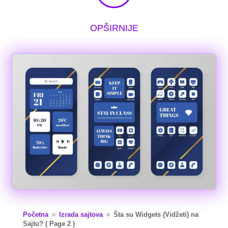
OPŠIRNIJE
Početna
Izrada sajtova
Šta su Widgets (Vidžeti) na
9
9
Sajtu?
( Page 2 )