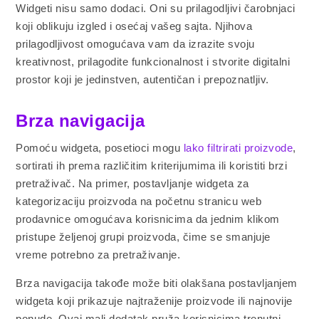
Widgeti nisu samo dodaci. Oni su prilagodljivi čarobnjaci
koji oblikuju izgled i osećaj vašeg sajta. Njihova
prilagodljivost omogućava vam da izrazite svoju
kreativnost, prilagodite funkcionalnost i stvorite digitalni
prostor koji je jedinstven, autentičan i prepoznatljiv.
Brza navigacija
Pomoću widgeta, posetioci mogu
lako filtrirati proizvode
,
sortirati ih prema različitim kriterijumima ili koristiti brzi
pretraživač. Na primer, postavljanje widgeta za
kategorizaciju proizvoda na početnu stranicu web
prodavnice omogućava korisnicima da jednim klikom
pristupe željenoj grupi proizvoda, čime se smanjuje
vreme potrebno za pretraživanje.
Brza navigacija takođe može biti olakšana postavljanjem
widgeta koji prikazuje najtraženije proizvode ili najnovije
ponude. Ovaj mali dodatak pruža korisnicima trenutni