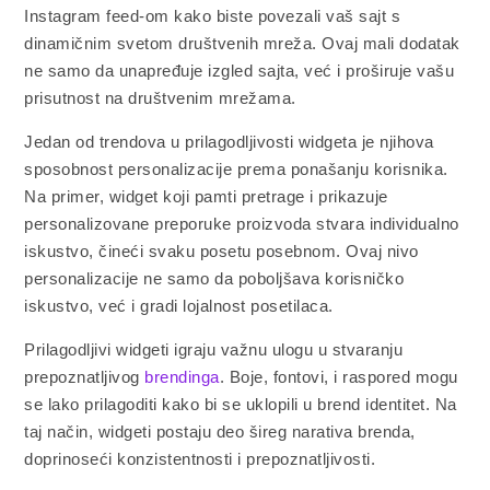
Instagram feed-om kako biste povezali vaš sajt s
dinamičnim svetom društvenih mreža. Ovaj mali dodatak
ne samo da unapređuje izgled sajta, već i proširuje vašu
prisutnost na društvenim mrežama.
Jedan od trendova u prilagodljivosti widgeta je njihova
sposobnost personalizacije prema ponašanju korisnika.
Na primer, widget koji pamti pretrage i prikazuje
personalizovane preporuke proizvoda stvara individualno
iskustvo, čineći svaku posetu posebnom. Ovaj nivo
personalizacije ne samo da poboljšava korisničko
iskustvo, već i gradi lojalnost posetilaca.
Prilagodljivi widgeti igraju važnu ulogu u stvaranju
prepoznatljivog
brendinga
. Boje, fontovi, i raspored mogu
se lako prilagoditi kako bi se uklopili u brend identitet. Na
taj način, widgeti postaju deo šireg narativa brenda,
doprinoseći konzistentnosti i prepoznatljivosti.