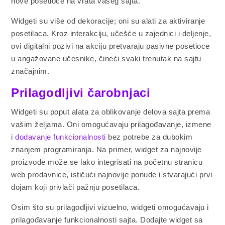
nove posetioce na vrata vašeg sajta.
Widgeti su više od dekoracije; oni su alati za aktiviranje
posetilaca. Kroz interakciju, učešće u zajednici i deljenje,
ovi digitalni pozivi na akciju pretvaraju pasivne posetioce
u angažovane učesnike, čineći svaki trenutak na sajtu
značajnim.
Prilagodljivi čarobnjaci
Widgeti su poput alata za oblikovanje delova sajta prema
vašim željama. Oni omogućavaju prilagođavanje, izmene
i
dodavanje funkcionalnosti
bez potrebe za dubokim
znanjem programiranja. Na primer, widget za najnovije
proizvode može se lako integrisati na početnu stranicu
web prodavnice, ističući najnovije ponude i stvarajući prvi
dojam koji privlači pažnju posetilaca.
Osim što su prilagodljivi vizuelno, widgeti omogućavaju i
prilagođavanje funkcionalnosti sajta. Dodajte widget sa