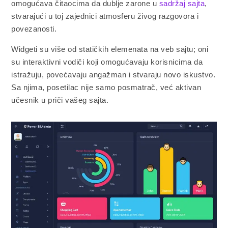
omogućava čitaocima da dublje zarone u
sadržaj sajta
,
stvarajući u toj zajednici atmosferu živog razgovora i
povezanosti.
Widgeti su više od statičkih elemenata na veb sajtu; oni
su interaktivni vodiči koji omogućavaju korisnicima da
istražuju, povećavaju angažman i stvaraju novo iskustvo.
Sa njima, posetilac nije samo posmatrač, već aktivan
učesnik u priči vašeg sajta.