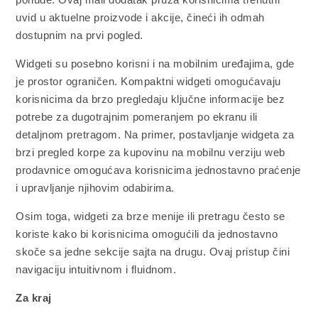
uvid u aktuelne proizvode i akcije, čineći ih odmah
dostupnim na prvi pogled.
Widgeti su posebno korisni i na mobilnim uređajima, gde
je prostor ograničen. Kompaktni widgeti omogućavaju
korisnicima da brzo pregledaju ključne informacije bez
potrebe za dugotrajnim pomeranjem po ekranu ili
detaljnom pretragom. Na primer, postavljanje widgeta za
brzi pregled korpe za kupovinu na mobilnu verziju web
prodavnice omogućava korisnicima jednostavno praćenje
i upravljanje njihovim odabirima.
Osim toga, widgeti za brze menije ili pretragu često se
koriste kako bi korisnicima omogućili da jednostavno
skoče sa jedne sekcije sajta na drugu. Ovaj pristup čini
navigaciju intuitivnom i fluidnom.
Za kraj