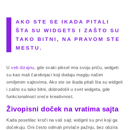
AKO STE SE IKADA PITALI
ŠTA SU WIDGETS I ZAŠTO SU
TAKO BITNI, NA PRAVOM STE
MESTU.
U
veb dizajnu
, gde svaki piksel ima svoju priču, widgeti
su kao mali čarobnjaci koji dodaju magiju našim
omiljenim sajtovima. Ako ste se ikada pitali šta su widgeti
i zašto su tako bitni, dobrodošli u svet widgeta, gde
funkcionalnost sreće kreativnost.
Živopisni doček na vratima sajta
Kada posetilac kroči na vaš sajt, widgeti su prvi koji ga
dočekuju. Oni često odmah privlače pažnju, bez obzira