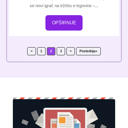
se novi igrač na tržištu e-trgovine –...
OPŠIRNIJE
<
1
2
3
>
Poslednja»