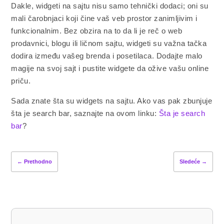
Dakle, widgeti na sajtu nisu samo tehnički dodaci; oni su
mali čarobnjaci koji čine vaš veb prostor zanimljivim i
funkcionalnim. Bez obzira na to da li je reč o web
prodavnici, blogu ili ličnom sajtu, widgeti su važna tačka
dodira između vašeg brenda i posetilaca. Dodajte malo
magije na svoj sajt i pustite widgete da ožive vašu online
priču.
Sada znate šta su widgets na sajtu. Ako vas pak zbunjuje
šta je search bar, saznajte na ovom linku:
Šta je search
bar
?
←
Prethodno
Sledeće
→