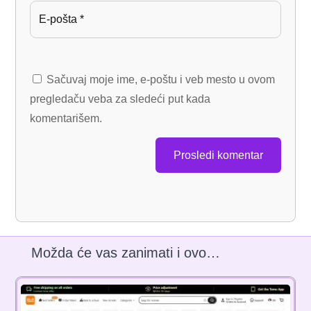
Sačuvaj moje ime, e-poštu i veb mesto u ovom
pregledaču veba za sledeći put kada
komentarišem.
Prosledi komentar
Možda će vas zanimati i ovo…