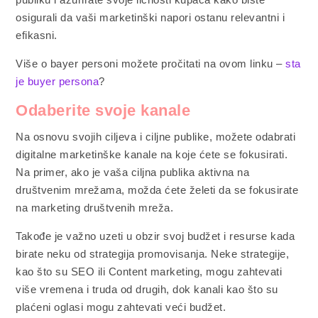
osigurali da vaši marketinški napori ostanu relevantni i
efikasni.
Više o bayer personi možete pročitati na ovom linku –
sta
je buyer persona
?
Odaberite svoje kanale
Na osnovu svojih ciljeva i ciljne publike, možete odabrati
digitalne marketinške kanale na koje ćete se fokusirati.
Na primer, ako je vaša ciljna publika aktivna na
društvenim mrežama, možda ćete želeti da se fokusirate
na marketing društvenih mreža.
Takođe je važno uzeti u obzir svoj budžet i resurse kada
birate neku od strategija promovisanja. Neke strategije,
kao što su SEO ili Content marketing, mogu zahtevati
više vremena i truda od drugih, dok kanali kao što su
plaćeni oglasi mogu zahtevati veći budžet.