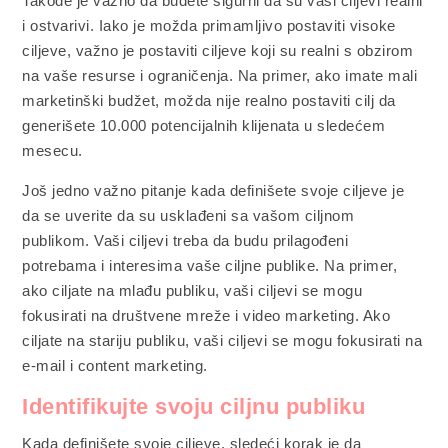
Takođe je važno da budete sigurni da su vaši ciljevi realni
i ostvarivi. Iako je možda primamljivo postaviti visoke
ciljeve, važno je postaviti ciljeve koji su realni s obzirom
na vaše resurse i ograničenja. Na primer, ako imate mali
marketinški budžet, možda nije realno postaviti cilj da
generišete 10.000 potencijalnih klijenata u sledećem
mesecu.
Još jedno važno pitanje kada definišete svoje ciljeve je
da se uverite da su usklađeni sa vašom ciljnom
publikom. Vaši ciljevi treba da budu prilagođeni
potrebama i interesima vaše ciljne publike. Na primer,
ako ciljate na mlađu publiku, vaši ciljevi se mogu
fokusirati na društvene mreže i video marketing. Ako
ciljate na stariju publiku, vaši ciljevi se mogu fokusirati na
e-mail i content marketing.
Identifikujte svoju ciljnu publiku
Kada definišete svoje ciljeve, sledeći korak je da