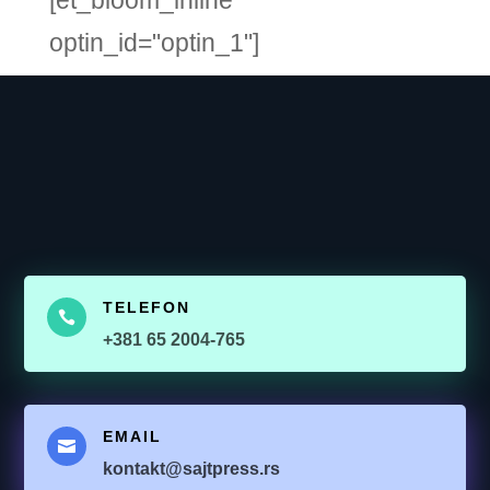
[et_bloom_inline
optin_id="optin_1"]
TELEFON

+381 65 2004-765
EMAIL

kontakt@sajtpress.rs