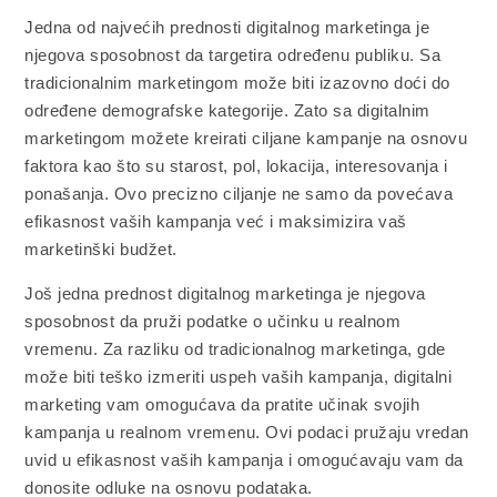
Jedna od najvećih prednosti digitalnog marketinga je
njegova sposobnost da targetira određenu publiku. Sa
tradicionalnim marketingom može biti izazovno doći do
određene demografske kategorije. Zato sa digitalnim
marketingom možete kreirati ciljane kampanje na osnovu
faktora kao što su starost, pol, lokacija, interesovanja i
ponašanja. Ovo precizno ciljanje ne samo da povećava
efikasnost vaših kampanja već i maksimizira vaš
marketinški budžet.
Još jedna prednost digitalnog marketinga je njegova
sposobnost da pruži podatke o učinku u realnom
vremenu. Za razliku od tradicionalnog marketinga, gde
može biti teško izmeriti uspeh vaših kampanja, digitalni
marketing vam omogućava da pratite učinak svojih
kampanja u realnom vremenu. Ovi podaci pružaju vredan
uvid u efikasnost vaših kampanja i omogućavaju vam da
donosite odluke na osnovu podataka.