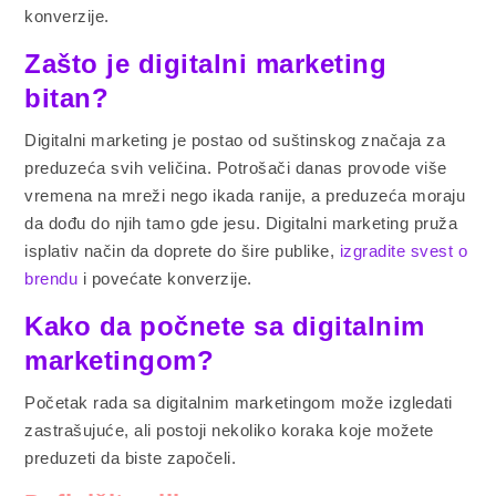
konverzije.
Zašto je digitalni marketing
bitan?
Digitalni marketing je postao od suštinskog značaja za
preduzeća svih veličina. Potrošači danas provode više
vremena na mreži nego ikada ranije, a preduzeća moraju
da dođu do njih tamo gde jesu. Digitalni marketing pruža
isplativ način da doprete do šire publike,
izgradite svest o
brendu
i povećate konverzije.
Kako da počnete sa digitalnim
marketingom?
Početak rada sa digitalnim marketingom može izgledati
zastrašujuće, ali postoji nekoliko koraka koje možete
preduzeti da biste započeli.