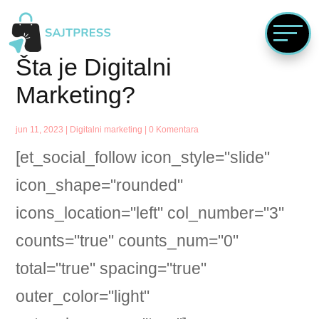
Šta je Digitalni
Marketing?
jun 11, 2023
|
Digitalni marketing
|
0 Komentara
[et_social_follow icon_style="slide"
icon_shape="rounded"
icons_location="left" col_number="3"
counts="true" counts_num="0"
total="true" spacing="true"
outer_color="light"