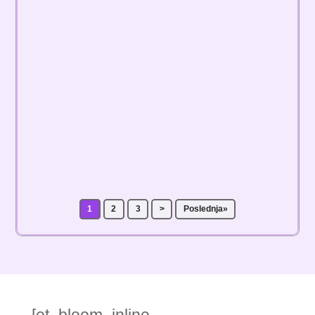
Ko Pobeđuje u Utrci za Najjeftinijeg Online Giganta?
Svedoci smo sve žešće borbe između e-commerce
platformi koje nude neverovatno niske cene i...
1
2
3
>
Poslednja»