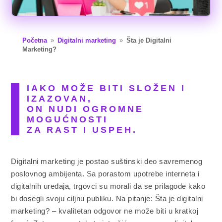
Početna
Digitalni marketing
Šta je Digitalni
9
9
Marketing?
IAKO MOŽE BITI SLOŽEN I
IZAZOVAN,
ON NUDI OGROMNE
MOGUĆNOSTI
ZA RAST I USPEH.
Digitalni marketing je postao suštinski deo savremenog
poslovnog ambijenta. Sa porastom upotrebe interneta i
digitalnih uređaja, trgovci su morali da se prilagode kako
bi dosegli svoju ciljnu publiku. Na pitanje: Šta je digitalni
marketing? – kvalitetan odgovor ne može biti u kratkoj