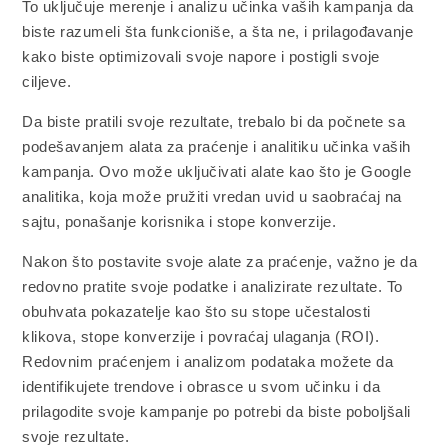
To uključuje merenje i analizu učinka vaših kampanja da
biste razumeli šta funkcioniše, a šta ne, i prilagođavanje
kako biste optimizovali svoje napore i postigli svoje
ciljeve.
Da biste pratili svoje rezultate, trebalo bi da počnete sa
podešavanjem alata za praćenje i analitiku učinka vaših
kampanja. Ovo može uključivati alate kao što je Google
analitika, koja može pružiti vredan uvid u saobraćaj na
sajtu, ponašanje korisnika i stope konverzije.
Nakon što postavite svoje alate za praćenje, važno je da
redovno pratite svoje podatke i analizirate rezultate. To
obuhvata pokazatelje kao što su stope učestalosti
klikova, stope konverzije i povraćaj ulaganja (ROI).
Redovnim praćenjem i analizom podataka možete da
identifikujete trendove i obrasce u svom učinku i da
prilagodite svoje kampanje po potrebi da biste poboljšali
svoje rezultate.