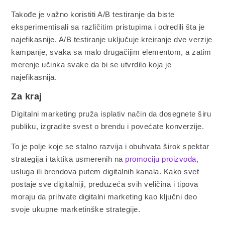
Takođe je važno koristiti A/B testiranje da biste
eksperimentisali sa različitim pristupima i odredili šta je
najefikasnije. A/B testiranje uključuje kreiranje dve verzije
kampanje, svaka sa malo drugačijim elementom, a zatim
merenje učinka svake da bi se utvrdilo koja je
najefikasnija.
Za kraj
Digitalni marketing pruža isplativ način da dosegnete širu
publiku, izgradite svest o brendu i povećate konverzije.
To je polje koje se stalno razvija i obuhvata širok spektar
strategija i taktika usmerenih na
promociju proizvoda
,
usluga ili brendova putem digitalnih kanala. Kako svet
postaje sve digitalniji, preduzeća svih veličina i tipova
moraju da prihvate digitalni marketing kao ključni deo
svoje ukupne marketinške strategije.