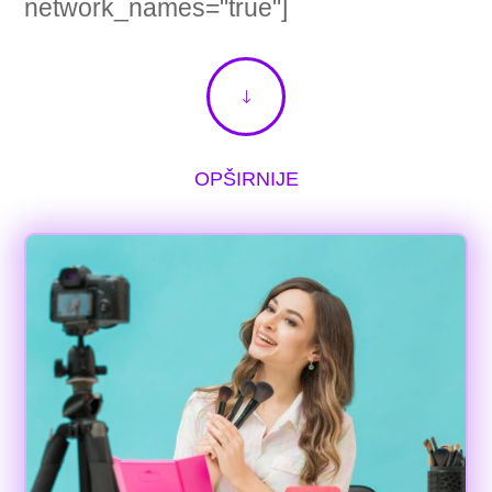
network_names="true"]
"
OPŠIRNIJE