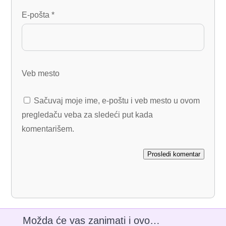
E-pošta
*
Veb mesto
Sačuvaj moje ime, e-poštu i veb mesto u ovom
pregledaču veba za sledeći put kada
komentarišem.
Prosledi komentar
Možda će vas zanimati i ovo…