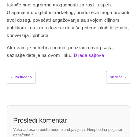
takođe nudi ogromne mogućnosti za rast i uspeh.
Ulaganjem u digitalni marketing, preduzeća mogu proširiti
svoj doseg, povećati angažovanje sa svojom ciljnom
publikom i na kraju dovesti do više potencijalnih klijenata,
konverzija i prihoda.
Ako vam je potrebna pomoć pri izradi novog sajta,
saznajte detalje na ovom linku:
izrada sajtova
←
Prethodno
Sledeće
→
Prosledi komentar
Vaša adresa e-pošte neće biti objavljena.
Neophodna polja su
označena
*