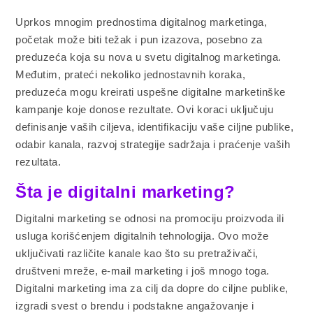
Uprkos mnogim prednostima digitalnog marketinga,
početak može biti težak i pun izazova, posebno za
preduzeća koja su nova u svetu digitalnog marketinga.
Međutim, prateći nekoliko jednostavnih koraka,
preduzeća mogu kreirati uspešne digitalne marketinške
kampanje koje donose rezultate. Ovi koraci uključuju
definisanje vaših ciljeva, identifikaciju vaše ciljne publike,
odabir kanala, razvoj strategije sadržaja i praćenje vaših
rezultata.
Šta je digitalni marketing?
Digitalni marketing se odnosi na promociju proizvoda ili
usluga korišćenjem digitalnih tehnologija. Ovo može
uključivati različite kanale kao što su pretraživači,
društveni mreže, e-mail marketing i još mnogo toga.
Digitalni marketing ima za cilj da dopre do ciljne publike,
izgradi svest o brendu i podstakne angažovanje i