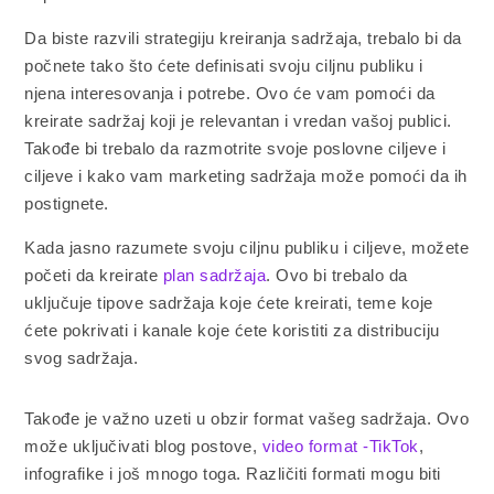
Da biste razvili strategiju kreiranja sadržaja, trebalo bi da
počnete tako što ćete definisati svoju ciljnu publiku i
njena interesovanja i potrebe. Ovo će vam pomoći da
kreirate sadržaj koji je relevantan i vredan vašoj publici.
Takođe bi trebalo da razmotrite svoje poslovne ciljeve i
ciljeve i kako vam marketing sadržaja može pomoći da ih
postignete.
Kada jasno razumete svoju ciljnu publiku i ciljeve, možete
početi da kreirate
plan sadržaja
. Ovo bi trebalo da
uključuje tipove sadržaja koje ćete kreirati, teme koje
ćete pokrivati i kanale koje ćete koristiti za distribuciju
svog sadržaja.
Takođe je važno uzeti u obzir format vašeg sadržaja. Ovo
može uključivati blog postove,
video format -TikTok
,
infografike i još mnogo toga. Različiti formati mogu biti