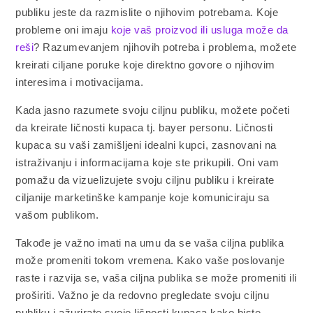
publiku jeste da razmislite o njihovim potrebama. Koje
probleme oni imaju
koje vaš proizvod ili usluga može da
reši
? Razumevanjem njihovih potreba i problema, možete
kreirati ciljane poruke koje direktno govore o njihovim
interesima i motivacijama.
Kada jasno razumete svoju ciljnu publiku, možete početi
da kreirate ličnosti kupaca tj. bayer personu. Ličnosti
kupaca su vaši zamišljeni idealni kupci, zasnovani na
istraživanju i informacijama koje ste prikupili. Oni vam
pomažu da vizuelizujete svoju ciljnu publiku i kreirate
ciljanije marketinške kampanje koje komuniciraju sa
vašom publikom.
Takođe je važno imati na umu da se vaša ciljna publika
može promeniti tokom vremena. Kako vaše poslovanje
raste i razvija se, vaša ciljna publika se može promeniti ili
proširiti. Važno je da redovno pregledate svoju ciljnu
publiku i ažurirate svoje ličnosti kupaca kako biste