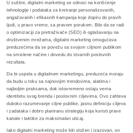
U suštini, digitalni marketing se odnosi na korišćenje
tehnologije i podataka za kreiranje personalizovanih,
angažovanih i efikasnih kampanja koje dopiru do pravih
ljudi, u pravo vreme, sa pravom porukom. Bilo da se radi
o optimizaciji za pretraživače (SEO) ili oglašavanju na
društvenim mrežama, digitalni marketing omogućava
preduzećima da se povežu sa svojom ciljnom publikom
na smislene načine i dovedu do stvarnih poslovnih
rezultata.
Da bi uspela u digitalnom marketingu, preduzeća moraju
da budu u toku sa najnovijim trendovima, alatima i
najboljim praksama, dok istovremeno ostaju verna
identitetu svog brenda i poslovnim ciljevima. Ovo zahteva
duboko razumevanje ciljne publike, jasnu definiciju ciljeva
i zadataka i dobro planiranu strategiju koja koristi prave
kanale i taktike za maksimalan uticaj.
Iako digitalni marketing može biti složen i izazovan, on