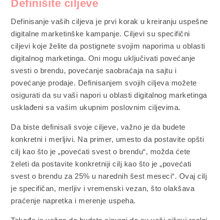
Definišite ciljeve
Definisanje vaših ciljeva je prvi korak u kreiranju uspešne
digitalne marketinške kampanje. Ciljevi su specifični
ciljevi koje želite da postignete svojim naporima u oblasti
digitalnog marketinga. Oni mogu uključivati povećanje
svesti o brendu, povećanje saobraćaja na sajtu i
povećanje prodaje. Definisanjem svojih ciljeva možete
osigurati da su vaši napori u oblasti digitalnog marketinga
usklađeni sa vašim ukupnim poslovnim ciljevima.
Da biste definisali svoje ciljeve, važno je da budete
konkretni i merljivi. Na primer, umesto da postavite opšti
cilj kao što je „povećati svest o brendu“, možda ćete
želeti da postavite konkretniji cilj kao što je „povećati
svest o brendu za 25% u narednih šest meseci“. Ovaj cilj
je specifičan, merljiv i vremenski vezan, što olakšava
praćenje napretka i merenje uspeha.