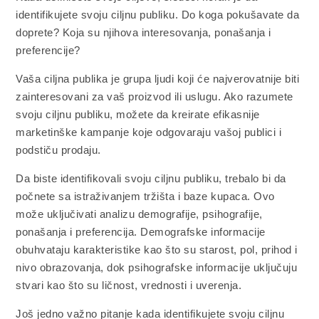
identifikujete svoju ciljnu publiku. Do koga pokušavate da
doprete? Koja su njihova interesovanja, ponašanja i
preferencije?
Vaša ciljna publika je grupa ljudi koji će najverovatnije biti
zainteresovani za vaš proizvod ili uslugu. Ako razumete
svoju ciljnu publiku, možete da kreirate efikasnije
marketinške kampanje koje odgovaraju vašoj publici i
podstiču prodaju.
Da biste identifikovali svoju ciljnu publiku, trebalo bi da
počnete sa istraživanjem tržišta i baze kupaca. Ovo
može uključivati analizu demografije, psihografije,
ponašanja i preferencija. Demografske informacije
obuhvataju karakteristike kao što su starost, pol, prihod i
nivo obrazovanja, dok psihografske informacije uključuju
stvari kao što su ličnost, vrednosti i uverenja.
Još jedno važno pitanje kada identifikujete svoju ciljnu