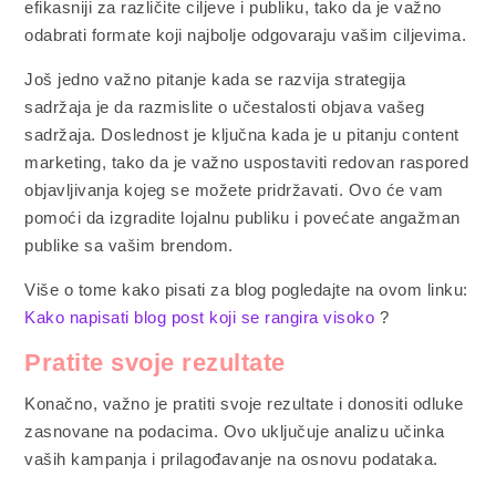
efikasniji za različite ciljeve i publiku, tako da je važno
odabrati formate koji najbolje odgovaraju vašim ciljevima.
Još jedno važno pitanje kada se razvija strategija
sadržaja je da razmislite o učestalosti objava vašeg
sadržaja. Doslednost je ključna kada je u pitanju content
marketing, tako da je važno uspostaviti redovan raspored
objavljivanja kojeg se možete pridržavati. Ovo će vam
pomoći da izgradite lojalnu publiku i povećate angažman
publike sa vašim brendom.
Više o tome kako pisati za blog pogledajte na ovom linku:
Kako napisati blog post koji se rangira visoko
?
Pratite svoje rezultate
Konačno, važno je pratiti svoje rezultate i donositi odluke
zasnovane na podacima. Ovo uključuje analizu učinka
vaših kampanja i prilagođavanje na osnovu podataka.