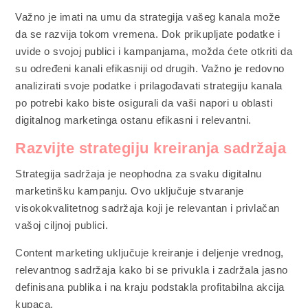
Važno je imati na umu da strategija vašeg kanala može
da se razvija tokom vremena. Dok prikupljate podatke i
uvide o svojoj publici i kampanjama, možda ćete otkriti da
su određeni kanali efikasniji od drugih. Važno je redovno
analizirati svoje podatke i prilagođavati strategiju kanala
po potrebi kako biste osigurali da vaši napori u oblasti
digitalnog marketinga ostanu efikasni i relevantni.
Razvijte strategiju kreiranja sadržaja
Strategija sadržaja je neophodna za svaku digitalnu
marketinšku kampanju. Ovo uključuje stvaranje
visokokvalitetnog sadržaja koji je relevantan i privlačan
vašoj ciljnoj publici.
Content marketing uključuje kreiranje i deljenje vrednog,
relevantnog sadržaja kako bi se privukla i zadržala jasno
definisana publika i na kraju podstakla profitabilna akcija
kupaca.