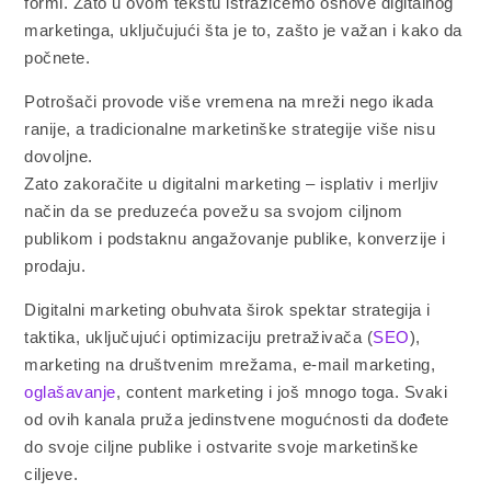
formi. Zato u ovom tekstu istražićemo osnove digitalnog
marketinga, uključujući šta je to, zašto je važan i kako da
počnete.
Potrošači provode više vremena na mreži nego ikada
ranije, a tradicionalne marketinške strategije više nisu
dovoljne.
Zato zakoračite u digitalni marketing – isplativ i merljiv
način da se preduzeća povežu sa svojom ciljnom
publikom i podstaknu angažovanje publike, konverzije i
prodaju.
Digitalni marketing obuhvata širok spektar strategija i
taktika, uključujući optimizaciju pretraživača (
SEO
),
marketing na društvenim mrežama, e-mail marketing,
oglašavanje
, content marketing i još mnogo toga. Svaki
od ovih kanala pruža jedinstvene mogućnosti da dođete
do svoje ciljne publike i ostvarite svoje marketinške
ciljeve.